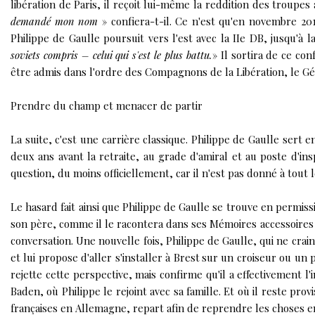
libération de Paris, il reçoit lui-même la reddition des troupes
demandé mon nom
» confiera-t-il. Ce n'est qu'en novembre 2
Philippe de Gaulle poursuit vers l'est avec la IIe DB, jusqu'à la
soviets compris – celui qui s'est le plus battu.
» Il sortira de ce conf
être admis dans l'ordre des Compagnons de la Libération
, le G
Prendre du champ et menacer de partir
La suite, c'est une carrière classique. Philippe de Gaulle sert 
deux ans avant la retraite, au grade d'amiral et au poste d'in
question, du moins officiellement, car il n'est pas donné à tout
Le hasard fait ainsi que Philippe de Gaulle se trouve en permissi
son père, comme il le racontera dans ses Mémoires accessoires (
conversation. Une nouvelle fois, Philippe de Gaulle, qui ne crain
et lui propose d'aller s'installer à Brest
sur un croiseur ou un p
rejette cette perspective, mais confirme qu'il a effectivement l'
Baden
, où Philippe le rejoint avec sa famille. Et où il reste pr
françaises en Allemagne, repart afin de reprendre les choses en