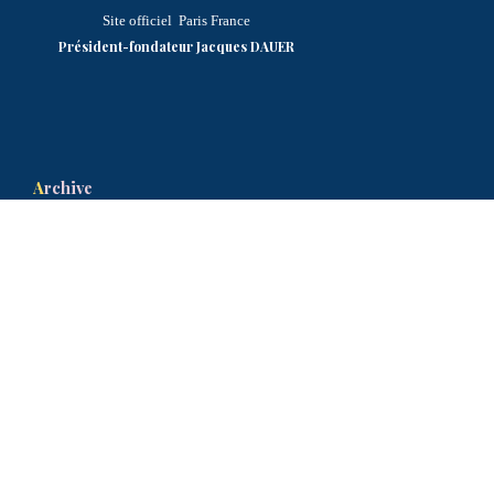
Site officiel
Paris France
Président-fondateur
Jacques DAUER
A
rchive
La lettre du 18 juin N°26
1
La lettre du 18 juin
N°267
La lettre du 18 juin N°26
2
La lettre du 18
juin N°268
La lettre du 18 Juin N°263
La lettre du 18
juin N°269
La lettre du 18 Juin N°264
La lettre du 18
juin N°270
La lettre du 18 juin N°265
La lettre du 18 juin N°266