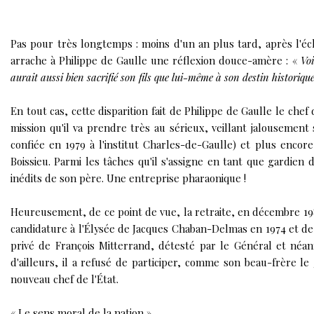
Pas pour très longtemps : moins d'un an plus tard, après l'é
arrache à Philippe de Gaulle une réflexion douce-amère : «
Vo
aurait aussi bien sacrifié son fils que lui-même à son destin historique
En tout cas, cette disparition fait de Philippe de Gaulle le che
mission qu'il va prendre très au sérieux, veillant jalousemen
confiée en 1979 à l'institut Charles-de-Gaulle) et plus encore
Boissieu. Parmi les tâches qu'il s'assigne en tant que gardien 
inédits de son père. Une entreprise pharaonique !
Heureusement, de ce point de vue, la retraite, en décembre 1982,
candidature à l'Élysée de Jacques Chaban-Delmas en 1974 et de J
privé de François Mitterrand, détesté par le Général et néan
d'ailleurs, il a refusé de participer, comme son beau-frère l
nouveau chef de l'État.
« Le sens moral de la nation »