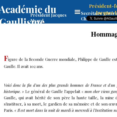
Académie du 
Président-f
Jacques
Secrétaire généra
Président Jacques 
Gaullisme
Christine ALFAR
Myard
Hommage 
F
igure de la Seconde Guerre mondiale, Philippe de Gaulle est
Gaulle. Il avait 102 ans.
Voici donc la fin d'un des plus grands hommes de France et d'un pè
historique. »
Le général de Gaulle l'appelait «
mon cher vieux ga
Gaulle
, qui avait hérité de son père la haute taille, la mine 
s'instituer, à sa mort,
le gardien de sa mémoire et de son œuv
Paris.
« Il est mort dans la nuit de mardi à mercredi à l'Institution 