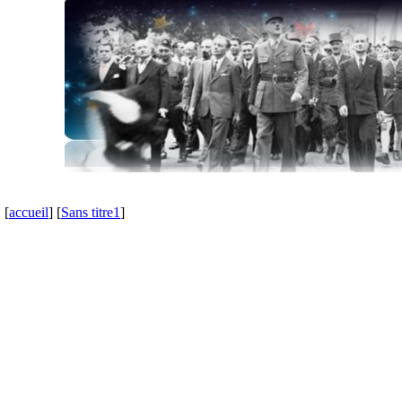
[
accueil
] [
Sans titre1
]