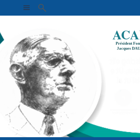
ACA
Président Fo
Jacques DA