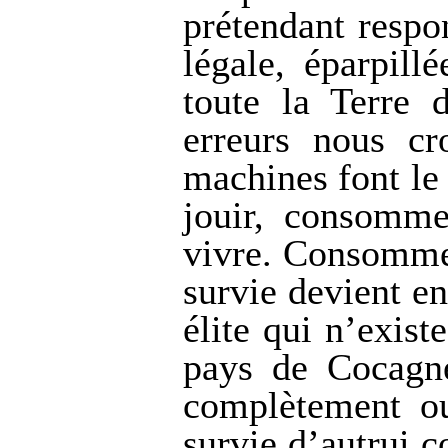
prétendant respo
légale, éparpill
toute la Terre 
erreurs nous cr
machines font le
jouir, consomme
vivre. Consommer
survie devient e
élite qui n’exist
pays de Cocagne
complètement ou
survie d’autrui 