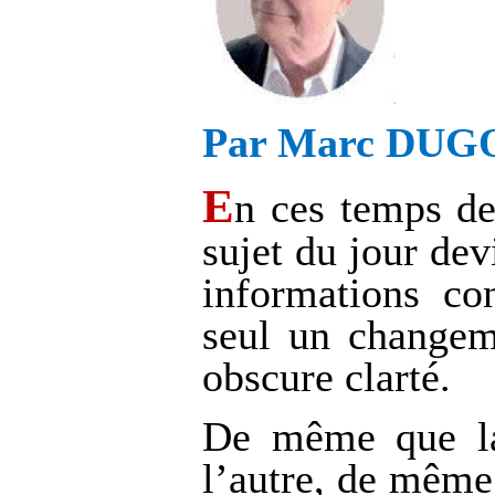
Par Marc DUGO
E
n ces temps de 
sujet du jour de
informations co
seul un changem
obscure clarté.
De même que la 
l’autre, de même 