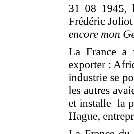
31 08 1945, l
Frédéric Joliot
encore mon Gé
La France a 
exporter : Afr
industrie se po
les autres
avai
et installe
la 
Hague, entrepr
La France du G