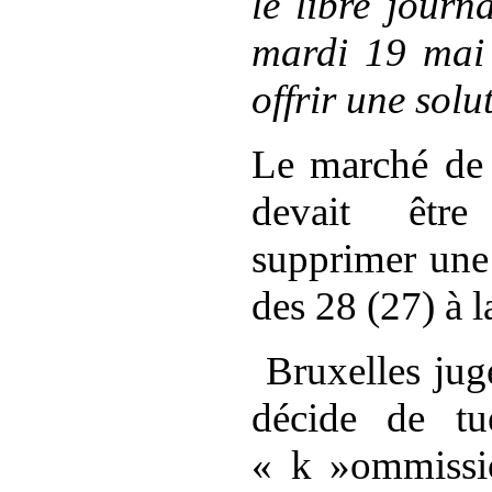
le libre jour
mardi 19 mai 
offrir une solu
Le marché de l
devait
être
e
supprimer une 
des 28 (27) à 
Bruxelles ju
décide de tue
« k
»
ommissi