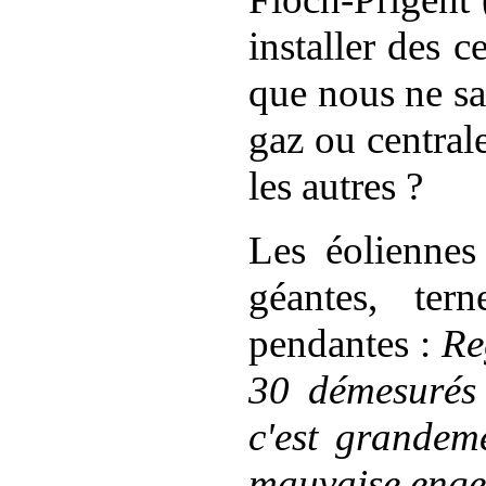
installer des c
que nous ne s
gaz ou central
les autres ?
Les éolienne
géantes, ter
pendantes :
Re
30 démesurés g
c'est grandeme
mauvaise engea