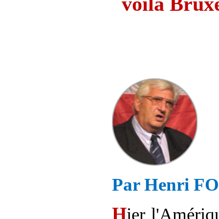
voilà
Bruxel
Par Henri 
H
ier
l'Amériq