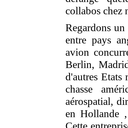
collabos chez 
Regardons un p
entre pays
an
avion concurre
Berlin, Madri
d'autres Etat
chasse amér
aérospatial, d
en Hollande ,
Cette entrepri