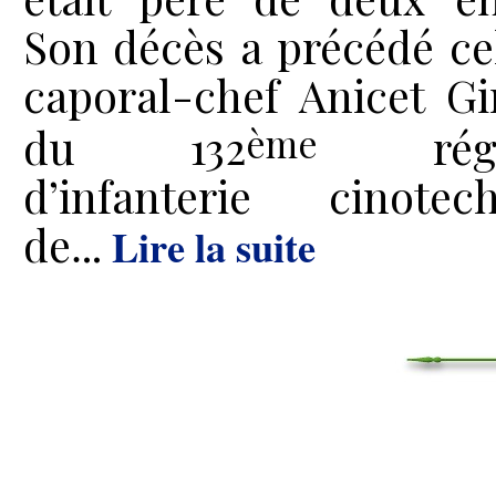
Son décès a
précéd
é
ce
caporal-chef Anicet Gi
du 132
régi
ème
d’infanterie cinotec
de
..
Lire la suite
.