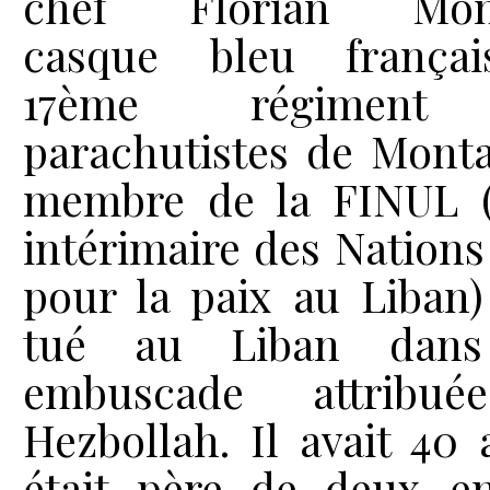
chef Florian Mont
casque bleu frança
17
ème
régiment 
parachutistes de Mont
membre de la FINUL (
intérimaire des Nations
pour la paix au Liban)
tué au Liban dan
embuscade attribu
Hezbollah. Il avait 40 
était père de deux en