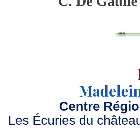
C. De Gaulle
Madelein
Centre Régio
Les Écuries du châtea