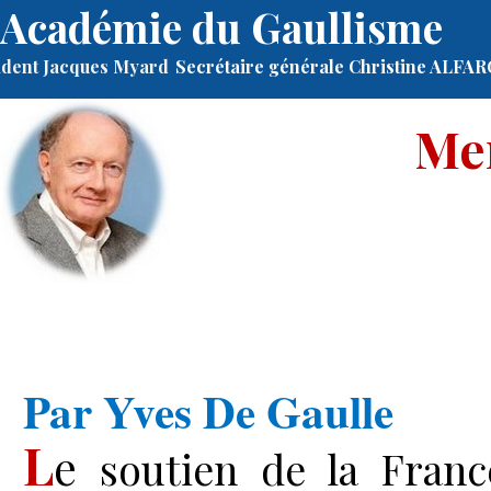
Académie du Gaullisme
ident Jacques Myard
Secrétaire générale Christine ALFA
Mer
Par
Yves De Gaulle
L
e
soutien de la Fran