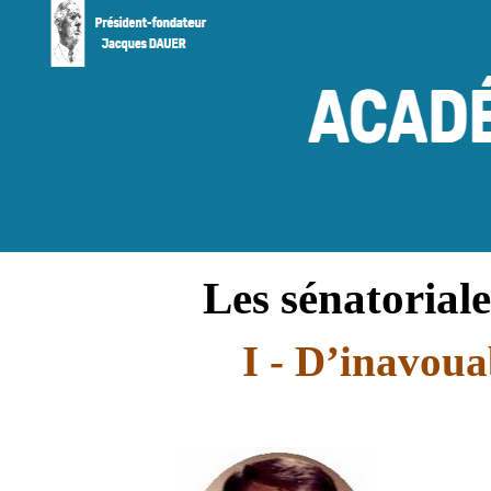
Les sénatoriale
I - D’inavouab