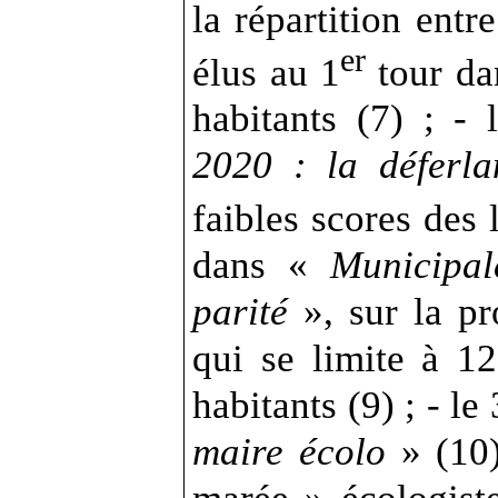
la répartition ent
er
élus au 1
tour da
habitants (7) ; - 
2020 : la déferla
faibles scores des 
dans «
Municipal
parité
», sur la p
qui se limite à 1
habitants (9) ; - le
maire écolo
» (10)