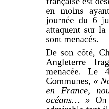
française est dés
en moins ayant
journée du 6 ju
attaquent sur l
sont menacés.
De son côté, Ch
Angleterre fra
menacée. Le 4
Communes,
« No
en France, nou
océans… »
On n