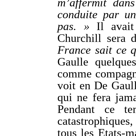
m’affermit dan
conduite par un 
pas. »
Il avai
Churchill sera 
France sait ce q
Gaulle quelque
comme compagnon
voit en De Gaul
qui ne fera jama
Pendant ce te
catastrophiques
tous les Etats-ma