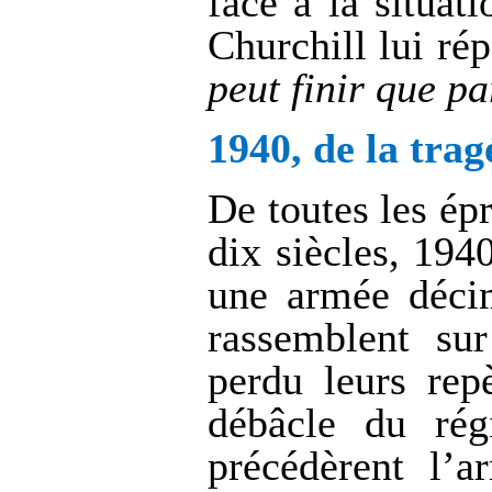
face à la situat
Churchill lui ré
peut finir que pa
1940, de la tragé
De toutes les ép
dix siècles, 194
une armée décim
rassemblent sur
perdu leurs repè
débâcle du régi
précédèrent l’